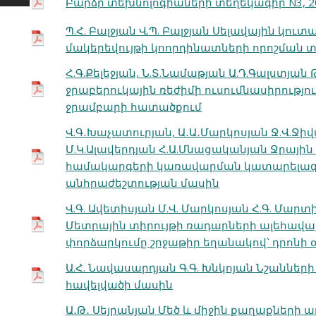
Բարձր տեխնոլոգիաների տեղեկագիր N3, 2
Պ.Հ. Բալջյան Վ.Պ. Բալջյան Սելավային կու
մակերեվույթի կոորդինատների որոշման 
Հ.Գ.Քելեջյան, Ն.Տ.Նամաթյան Ա.Դ.Գալստյա
ջրաբերուկային ռեժիմի ուսումնասիրությ
ջրամբարի հատածքում
Վ.Գ․Խաչատուրյան, Ա․Ա․Մարկոսյան Ջ.Վ.Ջի
Մ.Կ.Ալավերդյան Հ.Ա.Մնացականյան Ջրային 
համակարգերի կառավարման կատարելագ
անհրաժեշտության մասին
Վ.Գ. Ավետիսյան Մ.Վ. Մարկոսյան Հ.Գ. Մարտ
Մետրային տիրույթի ռադարների ալեհավ
փորձարկումը շրջաթիր եղանակով՝ դրոնի
Ա.Հ. Նավասարդյան Գ.Գ. Խնկոյան Նշանների
հավելվածի մասին
Ա․Թ․ Սեյրանյան Մեծ և միջին քաղաքների