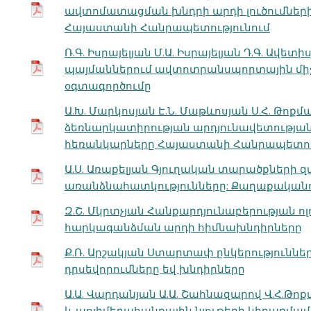
ավտոմատացման խնդրի արդի լուծումների
Հայաստանի Հանրապետությունում
Ռ.Գ. Իսրայելյան Մ.Ա. Իսրայելյան Դ.Գ. Ավետ
պայմաններում ավտոտրանսպորտային միջ
օգտագործումը
Ա.Խ. Մարկոսյան Է.Ն. Մաթևոսյան Ս.Հ. Թո
ձեռնարկատիրության արդյունավետությա
հեռանկարները Հայաստանի Հանրապետու
Ա.Ս. Առաքելյան Գյուղական տարածքների
առանձնահատկությունները: Քաղաքականու
Զ.Շ. Մկրտչյան Հանքարդյունաբերության ո
հարկագանձման արդի հիմնախնդիրները
Ք.Ռ. Արշակյան Ստարտափ ընկերությունն
դրսեվորումները եվ խնդիրները
Ա.Ա. Վարդանյան Ա.Ա. Շահնազարով Վ.Հ.Թոք
և պոլիմերահանքային նյութերի կիրառմամ