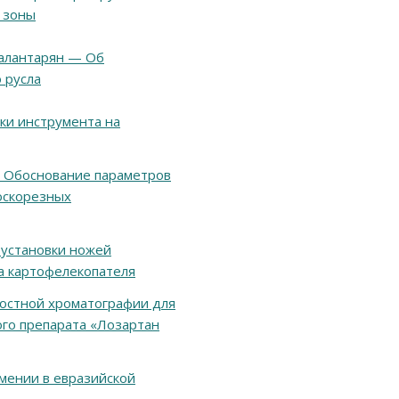
 зоны
Калантарян — Об
 русла
ки инструмента на
н — Обоснование параметров
оскорезных
т установки ножей
а картофелекопателя
костной хроматографии для
ого препарата «Лозартан
рмении в евразийской