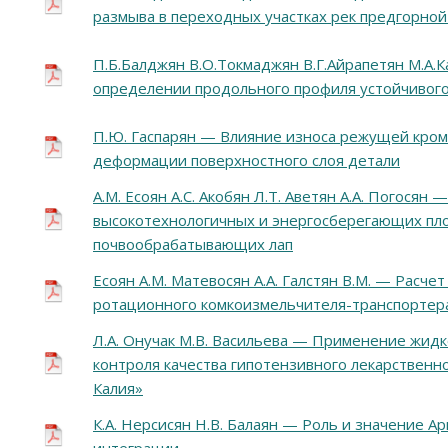
размыва в переходных участках рек предгорной
П.Б.Балджян В.О.Токмаджян В.Г.Айрапетян М.А.
определении продольного профиля устойчивого
П.Ю. Гаспарян — Влияние износа режущей кром
деформации поверхностного слоя детали
А.М. Есоян А.С. Акобян Л.Т. Аветян А.А. Погося
высокотехнологичных и энергосберегающих пл
почвообрабатывающих лап
Есоян А.М. Матевосян А.А. Галстян В.М. — Расче
ротационного комкоизмельчителя-транспортер
Л.А. Онучак М.В. Васильева — Применение жид
контроля качества гипотензивного лекарственн
Калия»
К.А. Нерсисян Н.В. Балаян — Роль и значение А