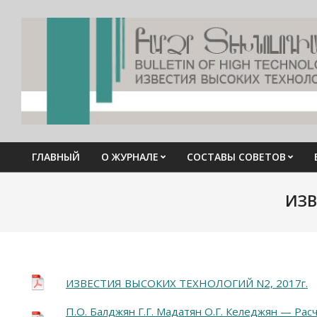
Skip
to
content
ГЛАВНЫЙ
О ЖУРНАЛЕ
СОСТАВЫ СОВЕТОВ
Primary
Navigation
ИЗВ
Menu
ИЗВЕСТИЯ ВЫСОКИХ ТЕХНОЛОГИЙ N2, 2017г.
П.О. Балджян Г.Г. Мадатян О.Г. Келеджян — Рас