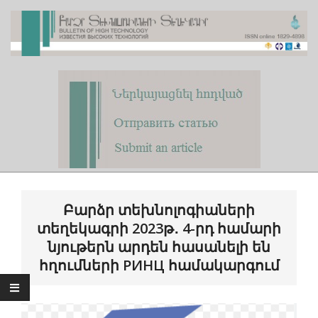
Skip
to
content
Primary
Navigation
Բարձր տեխնոլոգիաների
Menu
տեղեկագրի 2023թ․ 4-րդ համարի
նյութերն արդեն հասանելի են
հղումների РИНЦ համակարգում